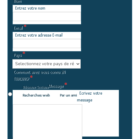
*
Nom
Entrez votre nom
*
Email
Entrez votre adresse E-mail
*
Pays
Comment avez vous connu 2N
*
TRADING?
*
Message
Réseaux Sociaux
Ecrivez votre
Recherches web
Par un ami
message