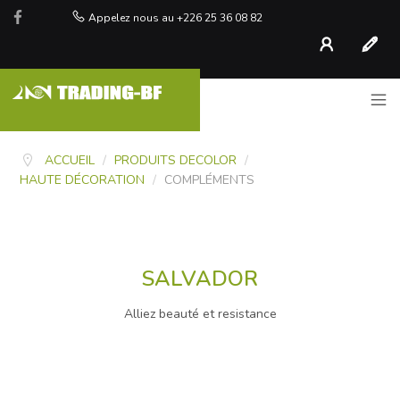
Appelez nous au +226 25 36 08 82
Compte
S'inscr
ACCUEIL
/
PRODUITS DECOLOR
/
HAUTE DÉCORATION
/
COMPLÉMENTS
SALVADOR
Alliez beauté et resistance