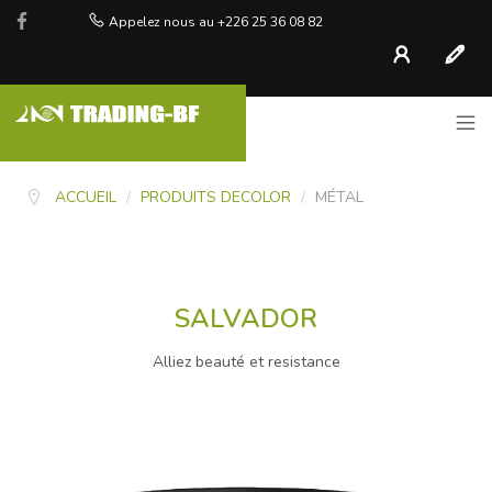
Appelez nous au +226 25 36 08 82
Compte
S'inscr
ACCUEIL
/
PRODUITS DECOLOR
/
MÉTAL
SALVADOR
Alliez beauté et resistance