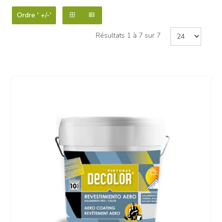
Ordre ' +/-'
Résultats 1 à 7 sur 7