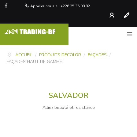
Appelez nous au +226 25 36 08 82
Compte
S'inscr
ACCUEIL
/
PRODUITS DECOLOR
/
FAÇADES
/
FAÇADES HAUT DE GAMME
SALVADOR
Alliez beauté et resistance