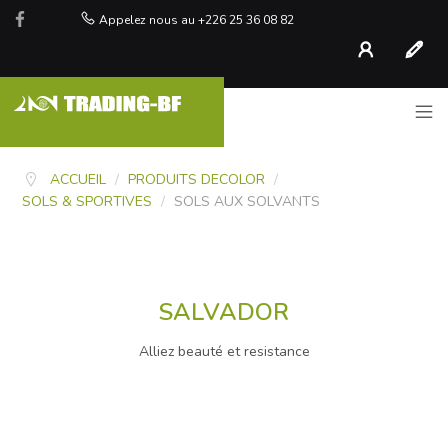
Appelez nous au +226 25 36 08 82
Compte
S'inscr
ACCUEIL
/
PRODUITS DECOLOR
/
SOLS & SPORTIVES
/
SOLS AUX SOLVANTS
SALVADOR
Alliez beauté et resistance