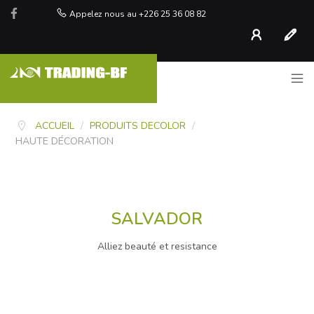
Appelez nous au +226 25 36 08 82
Compte
S'inscr
ACCUEIL
/
PRODUITS DECOLOR
/
HAUTE DÉCORATION
SALVADOR
Alliez beauté et resistance