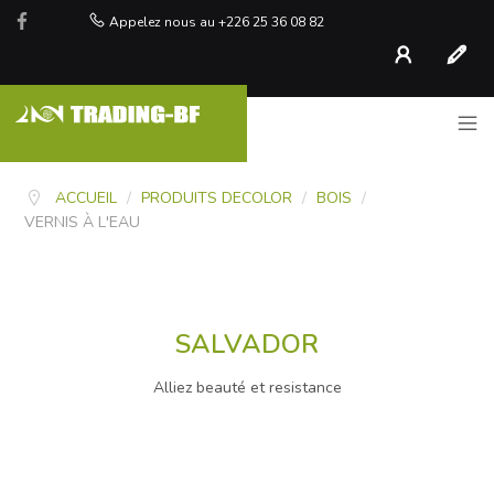
Appelez nous au +226 25 36 08 82
Compte
S'inscr
ACCUEIL
/
PRODUITS DECOLOR
/
BOIS
/
VERNIS À L'EAU
SALVADOR
Alliez beauté et resistance