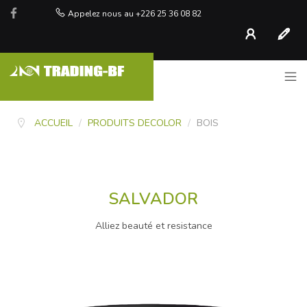
Appelez nous au +226 25 36 08 82
Compte
S'inscr
ACCUEIL
/
PRODUITS DECOLOR
/
BOIS
SALVADOR
Alliez beauté et resistance