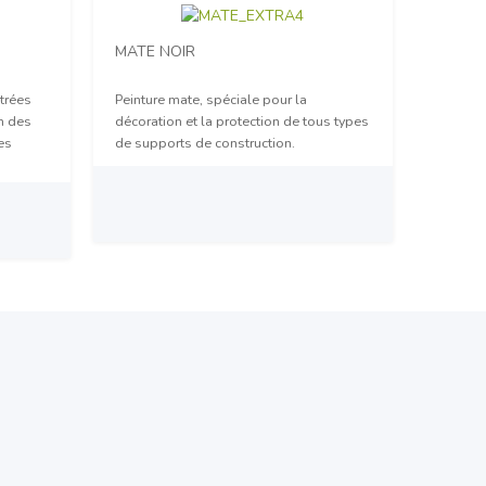
MATE NOIR
trées
Peinture mate, spéciale pour la
on des
décoration et la protection de tous types
es
de supports de construction.
Prix sur demande