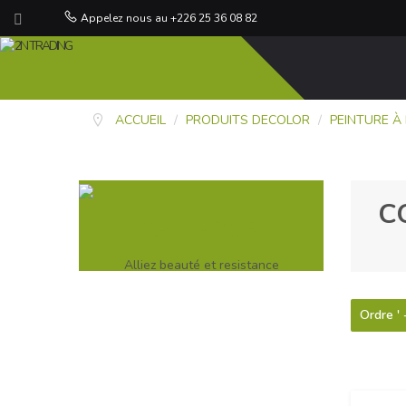
Appelez nous au +226 25 36 08 82
ACCUEIL
/
PRODUITS DECOLOR
/
PEINTURE À
C
SALVADOR
Alliez beauté et resistance
Ordre ' 