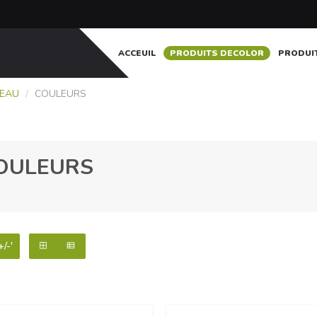
ACCEUIL
PRODUITS DECOLOR
PRODUI
 EAU
/
COULEURS
OULEURS
+/-'