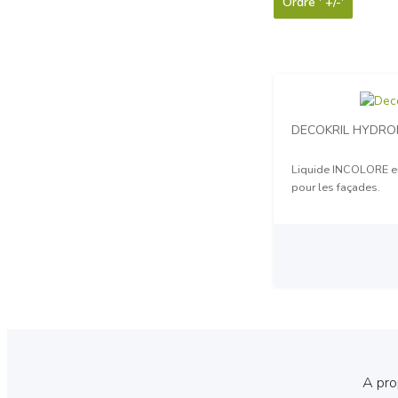
Ordre ' +/-'
DECOKRIL HYDR
Liquide INCOLORE e
pour les façades.
Prix sur demande
A pr