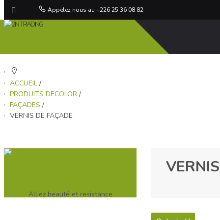
Appelez nous au +226 25 36 08 82
ACCUEIL
/
PRODUITS DECOLOR
/
FAÇADES
/
VERNIS DE FAÇADE
VERNI
SALVADOR
Alliez beauté et resistance