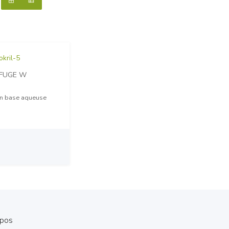
OFUGE W
n base aqueuse
opos