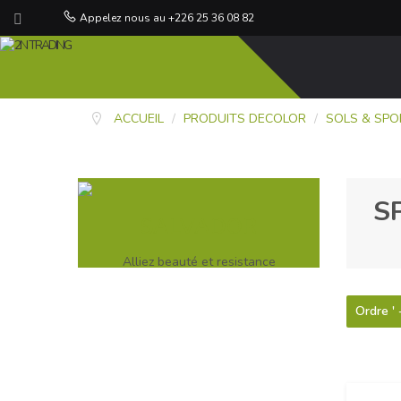
Appelez nous au +226 25 36 08 82
ACCUEIL
/
PRODUITS DECOLOR
/
SOLS & SPO
S
SALVADOR
Alliez beauté et resistance
Ordre ' 