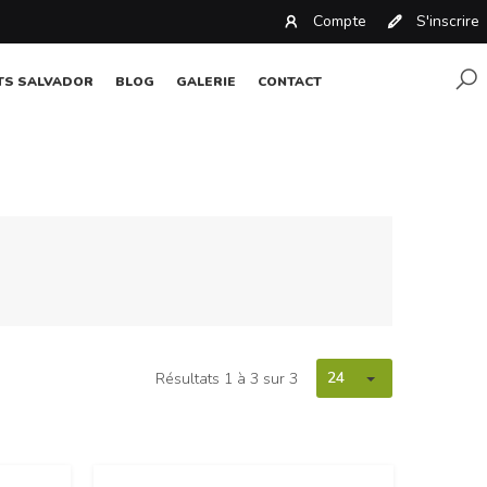
Compte
S'inscrire
TS SALVADOR
BLOG
GALERIE
CONTACT
24
Résultats 1 à 3 sur 3