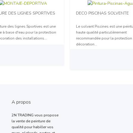
URE DES LIGNES SPORTIVES
DECO PISCINAS SOLVENTE
ture des lignes Sportives est une
Le solvant Piscines est une peint
e à base d'eau pour la protection
haute qualité particulièrement
écoration des installations...
recommandée pour la protection 
décoration...
sur demande
Prix sur demande
A propos
2N TRADING vous propose
la vente de peinture de
qualité pour habiller vos
murs, plafonds, portes et