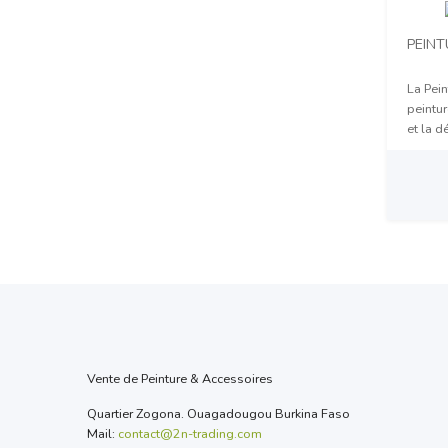
PEINT
La Pein
peintur
et la d
Prix 
Vente de Peinture & Accessoires
Quartier Zogona. Ouagadougou Burkina Faso
Mail:
contact@2n-trading.com