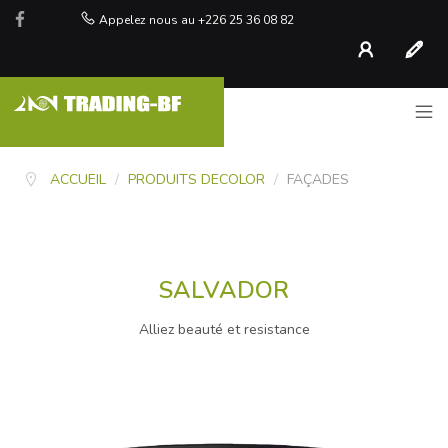
Appelez nous au +226 25 36 08 82
Compte
S'inscr
ACCUEIL
/
PRODUITS DECOLOR
/
FAÇADES
SALVADOR
Alliez beauté et resistance