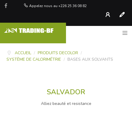
Appelez nous au +226 25 36 08 82
Compte
S'inscr
ACCUEIL
/
PRODUITS DECOLOR
/
SYSTÈME DE CALORIMÉTRIE
/
BASES AUX SOLVANTS
SALVADOR
Alliez beauté et resistance