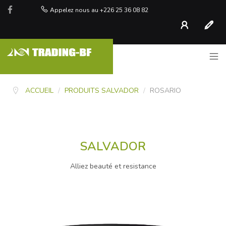
Appelez nous au +226 25 36 08 82
Compte
S'inscr
ACCUEIL
/
PRODUITS SALVADOR
/
ROSARIO
SALVADOR
Alliez beauté et resistance