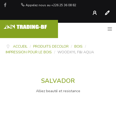
Appelez nous au +226 25 36 08 82
Compte
S'inscr
ACCUEIL
/
PRODUITS DECOLOR
/
BOIS
/
IMPRESSION POUR LE BOIS
/
WOODXYL F&I AQUA
SALVADOR
Alliez beauté et resistance